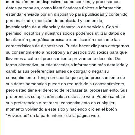
información en un dispositivo, como cookies, y procesamos
datos personales, como identificadores únicos e información
estándar enviada por un dispositivo para publicidad y contenido
personalizado, medición de publicidad y contenido,
investigación de audiencia y desarrollo de servicios.
Con su
permiso, nosotros y nuestros socios podemos utilizar datos de
localización geográfica precisa e identificación mediante las
características de dispositivos. Puede hacer clic para otorgarnos
su consentimiento a nosotros y a nuestros 390 socios para que
llevemos a cabo el procesamiento previamente descrito. De
forma alternativa, puede acceder a información más detallada y
cambiar sus preferencias antes de otorgar o negar su
consentimiento.
Tenga en cuenta que algún procesamiento de
sus datos personales puede no requerir de su consentimiento,
Síguenos
pero usted tiene el derecho de rechazar tal procesamiento. Sus
Facebook
preferencias se aplicarán solo a este sitio web. Puede cambiar
Linkedin
sus preferencias o retirar su consentimiento en cualquier
Youtube
momento volviendo a este sitio y haciendo clic en el botón
"Privacidad" en la parte inferior de la página web.
Bulevar José Prat 5 | 28032 Madrid
www.consejoprotesicosdentales.org
| 91 571 05 84
Consejo General de Colegios de Protésicos