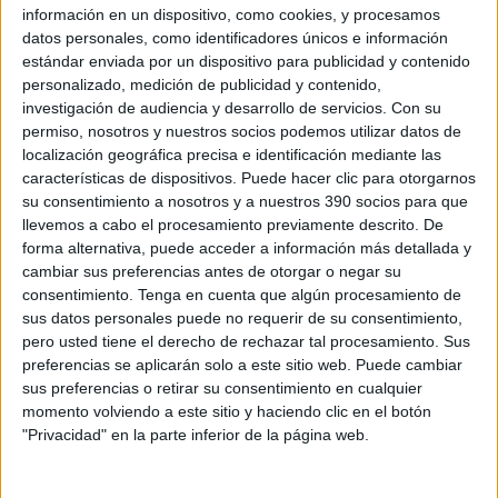
información en un dispositivo, como cookies, y procesamos
datos personales, como identificadores únicos e información
15/03/2021
estándar enviada por un dispositivo para publicidad y contenido
personalizado, medición de publicidad y contenido,
El Ministerio de Sanidad suspende, a partir de
investigación de audiencia y desarrollo de servicios.
Con su
mañana y durante las dos próximas semanas, la
permiso, nosotros y nuestros socios podemos utilizar datos de
vacunación con la vacuna frente a la COVID-19
localización geográfica precisa e identificación mediante las
de...
características de dispositivos. Puede hacer clic para otorgarnos
su consentimiento a nosotros y a nuestros 390 socios para que
04/03/2021
llevemos a cabo el procesamiento previamente descrito. De
forma alternativa, puede acceder a información más detallada y
Estrategia de vacunación frente a COVID-19 en
cambiar sus preferencias antes de otorgar o negar su
España. Actualización 4
consentimiento.
Tenga en cuenta que algún procesamiento de
sus datos personales puede no requerir de su consentimiento,
Documento Estrategia de vacunación COVID-19. Documento
actualizado y publicado por el Ministerio de Sanidad.
pero usted tiene el derecho de rechazar tal procesamiento. Sus
preferencias se aplicarán solo a este sitio web. Puede cambiar
17/02/2021
sus preferencias o retirar su consentimiento en cualquier
momento volviendo a este sitio y haciendo clic en el botón
El Ministerio de Sanidad responde a las dudas más
"Privacidad" en la parte inferior de la página web.
frecuentes sobre la vacunación contra la COVID-19