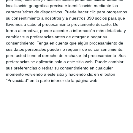
profesionales, lo hace tratando de proteger al consumidor, de ahí
localización geográfica precisa e identificación mediante las
que, cuando los derechos no se ejercen se abre la puerta al abuso, lo
características de dispositivos. Puede hacer clic para otorgarnos
que conlleva a desagradables y costosos litigios que en muchas
su consentimiento a nosotros y a nuestros 390 socios para que
ocasiones no corrigen la situación y mucho menos resarcen por los
llevemos a cabo el procesamiento previamente descrito. De
daños causados.
forma alternativa, puede acceder a información más detallada y
En materia de salud dental, como ha indicado el propio Ministerio
cambiar sus preferencias antes de otorgar o negar su
de Sanidad, para salvaguardar las mayores garantías sanitarias del
consentimiento.
Tenga en cuenta que algún procesamiento de
paciente, partiendo del principio de objetividad en la prescripción de
sus datos personales puede no requerir de su consentimiento,
cualquier medicamento o producto sanitario, han de quedar
pero usted tiene el derecho de rechazar tal procesamiento. Sus
separados los actos clínicos de diagnóstico y prescripción, de las
labores técnicas de la medición y confección de la prótesis adaptada
preferencias se aplicarán solo a este sitio web. Puede cambiar
al paciente, a fin de que no se antepongan los intereses económicos
sus preferencias o retirar su consentimiento en cualquier
de los profesionales sanitarios (dentista y protésico), a la salud y
momento volviendo a este sitio y haciendo clic en el botón
economía de los pacientes, siguiendo una de las máximas en
"Privacidad" en la parte inferior de la página web.
derecho sanitario que es que quien prescribe no puede dispensar y
quien dispensa no puede prescribir. La prescripción ha de estar
presidida por la objetividad y el interés sanitario del paciente,
mientras que en el encargo prima el interés económico.
¿Cuántos pacientes, ante facturas de miles de euros, se han
preguntado cuanto costaban realmente las prótesis dentales que
llevan en la boca?, ¿de qué materiales están hechas?, ¿quién las ha
hecho?, ¿realmente hacía falta que le quitasen algunos de sus
dientes, o simplemente se los han quitado para reponerlos con