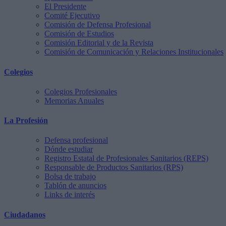
El Presidente
Comité Ejecutivo
Comisión de Defensa Profesional
Comisión de Estudios
Comisión Editorial y de la Revista
Comisión de Comunicación y Relaciones Institucionales
Colegios
Colegios Profesionales
Memorias Anuales
La Profesión
Defensa profesional
Dónde estudiar
Registro Estatal de Profesionales Sanitarios (REPS)
Responsable de Productos Sanitarios (RPS)
Bolsa de trabajo
Tablón de anuncios
Links de interés
Ciudadanos