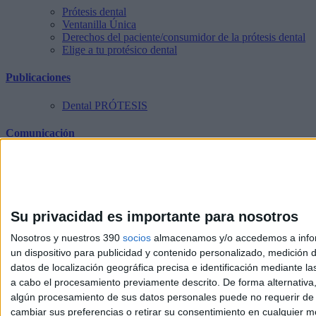
Prótesis dental
Ventanilla Única
Derechos del paciente/consumidor de la prótesis dental
Elige a tu protésico dental
Publicaciones
Dental PRÓTESIS
Comunicación
Notas de prensa
Noticias de la profesión
Noticias COVID-19
Contenido audiovisual
Canal interno de información
Su privacidad es importante para nosotros
Área privada
Nosotros y nuestros 390
socios
almacenamos y/o accedemos a inform
Portal de Transparencia
un dispositivo para publicidad y contenido personalizado, medición d
datos de localización geográfica precisa e identificación mediante l
Agenda
a cabo el procesamiento previamente descrito. De forma alternativa
algún procesamiento de sus datos personales puede no requerir de s
Eventos
cambiar sus preferencias o retirar su consentimiento en cualquier mom