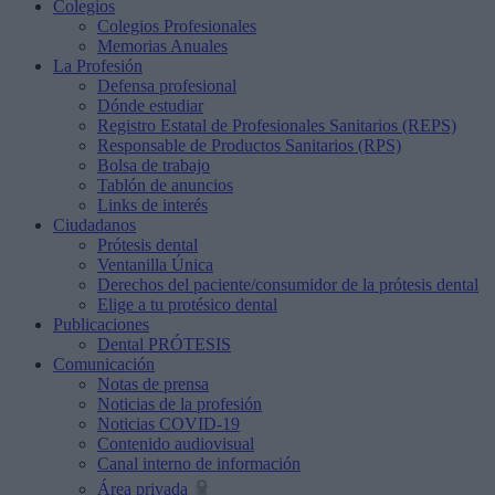
Colegios
Colegios Profesionales
Memorias Anuales
La Profesión
Defensa profesional
Dónde estudiar
Registro Estatal de Profesionales Sanitarios (REPS)
Responsable de Productos Sanitarios (RPS)
Bolsa de trabajo
Tablón de anuncios
Links de interés
Ciudadanos
Prótesis dental
Ventanilla Única
Derechos del paciente/consumidor de la prótesis dental
Elige a tu protésico dental
Publicaciones
Dental PRÓTESIS
Comunicación
Notas de prensa
Noticias de la profesión
Noticias COVID-19
Contenido audiovisual
Canal interno de información
Área privada