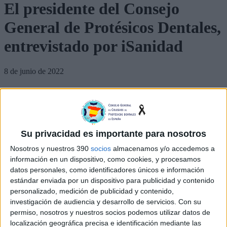
El presidente del Consejo
General de Protésicos Dentales,
entrevistado por iSanidad
8 de junio de 2022
Artemio de Santiago González
, presidente del
Consejo General de Protésicos
Dentales,
explica en una entrevista con
iSanidad
los problemas actuales del
sector. «
N
o se respeta el derecho del paciente a elegir protésico dental»
,
Su privacidad es importante para nosotros
lamenta. Además, habla de los proyectos que están realizando desde el Consejo,
y sobre cómo ve el futuro de la profesión. En lo referente a la transformación
Nosotros y nuestros 390
socios
almacenamos y/o accedemos a
digital, recuerda que las nuevas tecnologías destinadas al diseño y fabricación
información en un dispositivo, como cookies, y procesamos
de prótesis dentales han de ser utilizadas únicamente por protésicos dentales.
datos personales, como identificadores únicos e información
¿Cuáles son los principales problemas y preocupaciones del sector en la
estándar enviada por un dispositivo para publicidad y contenido
actualidad?
personalizado, medición de publicidad y contenido,
Las atribuciones del protésico dental son la del diseño, preparación,
investigación de audiencia y desarrollo de servicios.
Con su
elaboración, fabricación y reparación de las prótesis dentales mediante la
permiso, nosotros y nuestros socios podemos utilizar datos de
utilización de los productos, materiales, técnicas y procedimientos conforme a
localización geográfica precisa e identificación mediante las
las indicaciones y prescripciones de los médicos estomatólogos u odontólogos.