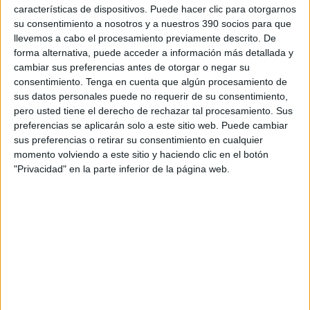
características de dispositivos. Puede hacer clic para otorgarnos
Partiendo de esta premisa, y teniendo en cuenta que las clínicas dentales
utilizan el sistema CAD/CAM para diseñar y fabricar prótesis dentales, aunque
su consentimiento a nosotros y a nuestros 390 socios para que
esté prohibido, podemos decir que este es uno de los principales retos que tiene
llevemos a cabo el procesamiento previamente descrito. De
nuestro sector, aunque no el único, pues tampoco se respeta el derecho del
forma alternativa, puede acceder a información más detallada y
paciente a elegir protésico dental.
cambiar sus preferencias antes de otorgar o negar su
consentimiento.
Tenga en cuenta que algún procesamiento de
«Las clínicas dentales utilizan el sistema CAD/CAM
sus datos personales puede no requerir de su consentimiento,
para diseñar y fabricar prótesis dentales aunque esté
pero usted tiene el derecho de rechazar tal procesamiento. Sus
prohibido. Este es uno de los principales retos que
preferencias se aplicarán solo a este sitio web. Puede cambiar
tiene nuestro sector»
sus preferencias o retirar su consentimiento en cualquier
momento volviendo a este sitio y haciendo clic en el botón
¿Cómo se trabaja desde el Consejo para poner en valor la figura del
"Privacidad" en la parte inferior de la página web.
protésico dental?
Trabajamos procurando que se cumpla la legislación. Si los pacientes eligieran
al protésico dental, este podrá valorar al autor del trabajo.
¿Cuáles son los principales proyectos que están desarrollando actualmente?
Que todos los profesionales sanitarios protésicos dentales desarrollen su
actividad dentro del marco legal y estén colegiados es muy importante. Por este
motivo, se ha impulsado desde el Consejo una campaña, conjuntamente con los
colegios profesionales, para informar y concienciar de la necesidad de la
colegiación. En esta línea, también colaboramos de forma muy activa con el
REPS (Registro Estatal de Profesionales Sanitarios) para que, entre todos, se
ponga en marcha lo antes posible. Otro tema de máxima importancia es la