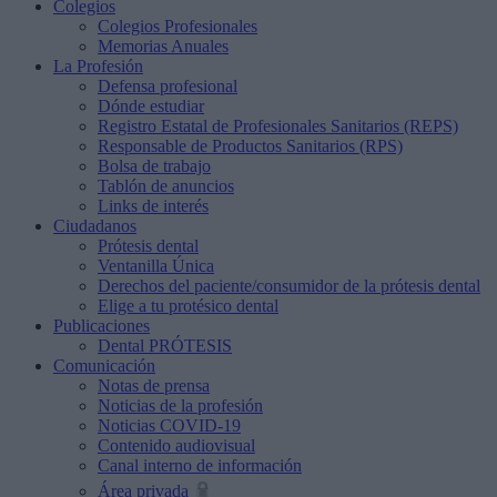
Colegios
Colegios Profesionales
Memorias Anuales
La Profesión
Defensa profesional
Dónde estudiar
Registro Estatal de Profesionales Sanitarios (REPS)
Responsable de Productos Sanitarios (RPS)
Bolsa de trabajo
Tablón de anuncios
Links de interés
Ciudadanos
Prótesis dental
Ventanilla Única
Derechos del paciente/consumidor de la prótesis dental
Elige a tu protésico dental
Publicaciones
Dental PRÓTESIS
Comunicación
Notas de prensa
Noticias de la profesión
Noticias COVID-19
Contenido audiovisual
Canal interno de información
Área privada