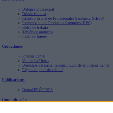
Defensa profesional
Dónde estudiar
Registro Estatal de Profesionales Sanitarios (REPS)
Responsable de Productos Sanitarios (RPS)
Bolsa de trabajo
Tablón de anuncios
Links de interés
Ciudadanos
Prótesis dental
Ventanilla Única
Derechos del paciente/consumidor de la prótesis dental
Elige a tu protésico dental
Publicaciones
Dental PRÓTESIS
Comunicación
Notas de prensa