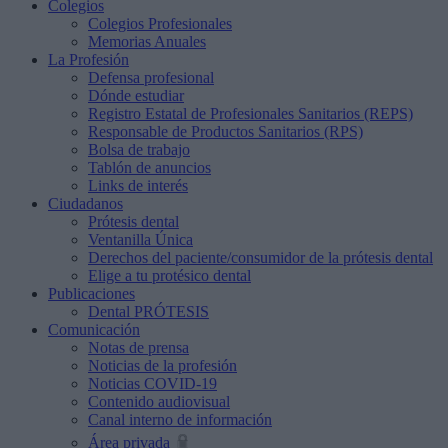
Colegios
Colegios Profesionales
Memorias Anuales
La Profesión
Defensa profesional
Dónde estudiar
Registro Estatal de Profesionales Sanitarios (REPS)
Responsable de Productos Sanitarios (RPS)
Bolsa de trabajo
Tablón de anuncios
Links de interés
Ciudadanos
Prótesis dental
Ventanilla Única
Derechos del paciente/consumidor de la prótesis dental
Elige a tu protésico dental
Publicaciones
Dental PRÓTESIS
Comunicación
Notas de prensa
Noticias de la profesión
Noticias COVID-19
Contenido audiovisual
Canal interno de información
Área privada