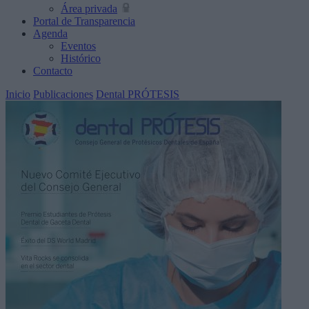
Área privada
Portal de Transparencia
Agenda
Eventos
Histórico
Contacto
Inicio
Publicaciones
Dental PRÓTESIS