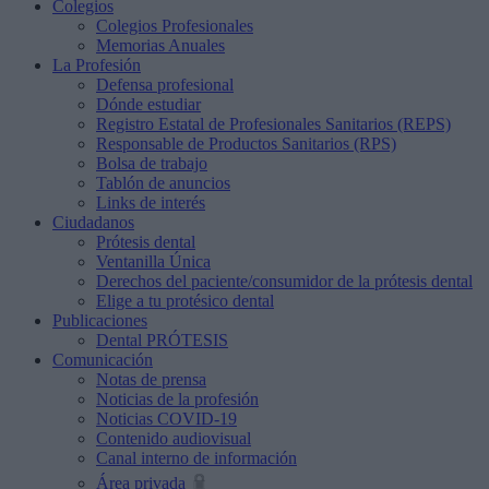
Colegios
Colegios Profesionales
Memorias Anuales
La Profesión
Defensa profesional
Dónde estudiar
Registro Estatal de Profesionales Sanitarios (REPS)
Responsable de Productos Sanitarios (RPS)
Bolsa de trabajo
Tablón de anuncios
Links de interés
Ciudadanos
Prótesis dental
Ventanilla Única
Derechos del paciente/consumidor de la prótesis dental
Elige a tu protésico dental
Publicaciones
Dental PRÓTESIS
Comunicación
Notas de prensa
Noticias de la profesión
Noticias COVID-19
Contenido audiovisual
Canal interno de información
Área privada