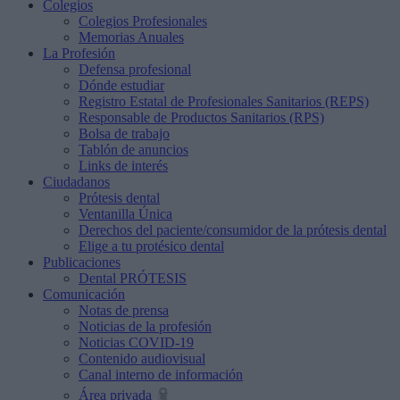
Colegios
Colegios Profesionales
Memorias Anuales
La Profesión
Defensa profesional
Dónde estudiar
Registro Estatal de Profesionales Sanitarios (REPS)
Responsable de Productos Sanitarios (RPS)
Bolsa de trabajo
Tablón de anuncios
Links de interés
Ciudadanos
Prótesis dental
Ventanilla Única
Derechos del paciente/consumidor de la prótesis dental
Elige a tu protésico dental
Publicaciones
Dental PRÓTESIS
Comunicación
Notas de prensa
Noticias de la profesión
Noticias COVID-19
Contenido audiovisual
Canal interno de información
Área privada