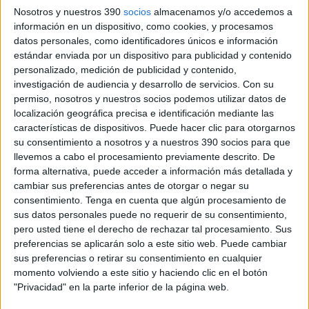
Nosotros y nuestros 390
socios
almacenamos y/o accedemos a
información en un dispositivo, como cookies, y procesamos
Estatutos Consejo General de Protésicos Dentales
datos personales, como identificadores únicos e información
Estatutos Colegio Alicante 2014
estándar enviada por un dispositivo para publicidad y contenido
Estatutos Colegio Andalucia 2008
personalizado, medición de publicidad y contenido,
Estatutos Colegio Aragón 2017
investigación de audiencia y desarrollo de servicios.
Con su
Estatutos Colegio Aragón 2001
Estatutos Colegio Asturias 2006
permiso, nosotros y nuestros socios podemos utilizar datos de
Estatutos Colegio Asturias 2000
localización geográfica precisa e identificación mediante las
Estatutos Colegio Baleares 2000
características de dispositivos. Puede hacer clic para otorgarnos
Estatutos Colegio Baleares 2003
su consentimiento a nosotros y a nuestros 390 socios para que
Estatutos Colegio Cantabria 2014
llevemos a cabo el procesamiento previamente descrito. De
Estatutos Colegio Castellón y Valencia 2007
forma alternativa, puede acceder a información más detallada y
Modificación Estatutos Castellón y Valencia 2011
Modificación Estatutos Castellón y Valencia 2009
cambiar sus preferencias antes de otorgar o negar su
Estatutos Colegio Castilla la Mancha 2002
consentimiento.
Tenga en cuenta que algún procesamiento de
Estatutos Castilla La Mancha 2015
sus datos personales puede no requerir de su consentimiento,
Estatutos Colegio Castilla y Leon Actualizacion 2019
pero usted tiene el derecho de rechazar tal procesamiento. Sus
Estatutos Colegio Castilla y Leon
preferencias se aplicarán solo a este sitio web. Puede cambiar
Estatutos Colegio Cataluña 2009
sus preferencias o retirar su consentimiento en cualquier
Estatutos Colegio Extremadura 2008
Estatutos Colegio Galicia 2009
momento volviendo a este sitio y haciendo clic en el botón
Estatutos Las Palmas 2011
"Privacidad" en la parte inferior de la página web.
Estatutos Colegio La Rioja 2000
Estatutos Colegio Madrid 2000